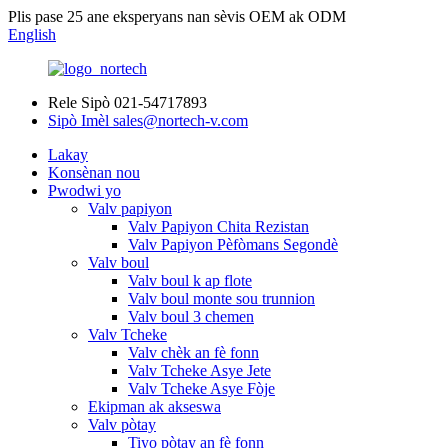
Plis pase 25 ane eksperyans nan sèvis OEM ak ODM
English
Rele Sipò
021-54717893
Sipò Imèl
sales@nortech-v.com
Lakay
Konsènan nou
Pwodwi yo
Valv papiyon
Valv Papiyon Chita Rezistan
Valv Papiyon Pèfòmans Segondè
Valv boul
Valv boul k ap flote
Valv boul monte sou trunnion
Valv boul 3 chemen
Valv Tcheke
Valv chèk an fè fonn
Valv Tcheke Asye Jete
Valv Tcheke Asye Fòje
Ekipman ak akseswa
Valv pòtay
Tiyo pòtay an fè fonn