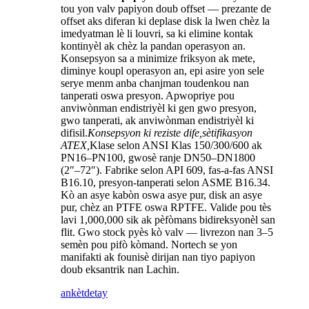
tou yon valv papiyon doub offset — prezante de
offset aks diferan ki deplase disk la lwen chèz la
imedyatman lè li louvri, sa ki elimine kontak
kontinyèl ak chèz la pandan operasyon an.
Konsepsyon sa a minimize friksyon ak mete,
diminye koupl operasyon an, epi asire yon sele
serye menm anba chanjman toudenkou nan
tanperati oswa presyon. Apwopriye pou
anviwònman endistriyèl ki gen gwo presyon,
gwo tanperati, ak anviwònman endistriyèl ki
difisil.
Konsepsyon ki reziste dife,
sètifikasyon
ATEX,
Klase selon ANSI Klas 150/300/600 ak
PN16–PN100, gwosè ranje DN50–DN1800
(2″–72″). Fabrike selon API 609, fas-a-fas ANSI
B16.10, presyon-tanperati selon ASME B16.34.
Kò an asye kabòn oswa asye pur, disk an asye
pur, chèz an PTFE oswa RPTFE. Valide pou tès
lavi 1,000,000 sik ak pèfòmans bidireksyonèl san
flit. Gwo stock pyès kò valv — livrezon nan 3–5
semèn pou pifò kòmand. Nortech se yon
manifakti ak founisè dirijan nan tiyo papiyon
doub eksantrik nan Lachin.
ankèt
detay