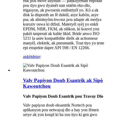
risk pou move aliyman — patikilyèman enpòtan
pou tiyo gwo dyamèt nan sistèm eko-dlo,
irigasyon, ak pwosesis endistriyèl yo. Kò a ak
disk la disponib an fè duktil, asye kabòn, asye
pur, ak aliminyòm-bwonz pou adapte ak medya
koroziv oswa ki difisil. Materyèl syèj yo enkli
EPDM, NBR, FKM, ak silikon, ki kouvri yon
pakèt tanperati ak kalite likid. Bride anwo ISO
5211 la asire konpatibilite dirèk ak actionneur
manyèl, elektrik, ak pneumatik. Tout tiyo yo teste
epi enspekte dapre API 598 / EN 12266.
ankèt
detay
Valv Papiyon Doub Esantrik ak Sipò
Kawoutchou
Valv Papiyon Doub Esantrik pou Travay Dlo
Valv papiyon doub eksantrik Nortech pou
aplikasyon pou netwayaj dlo a bay yon fèmen
serye ak yon koupl ki ba sou tiyo ki gen gwo