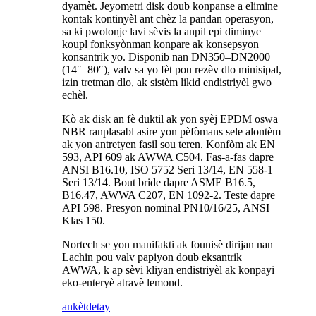
dyamèt. Jeyometri disk doub konpanse a elimine
kontak kontinyèl ant chèz la pandan operasyon,
sa ki pwolonje lavi sèvis la anpil epi diminye
koupl fonksyònman konpare ak konsepsyon
konsantrik yo. Disponib nan DN350–DN2000
(14″–80″), valv sa yo fèt pou rezèv dlo minisipal,
izin tretman dlo, ak sistèm likid endistriyèl gwo
echèl.
Kò ak disk an fè duktil ak yon syèj EPDM oswa
NBR ranplasabl asire yon pèfòmans sele alontèm
ak yon antretyen fasil sou teren. Konfòm ak EN
593, API 609 ak AWWA C504. Fas-a-fas dapre
ANSI B16.10, ISO 5752 Seri 13/14, EN 558-1
Seri 13/14. Bout bride dapre ASME B16.5,
B16.47, AWWA C207, EN 1092-2. Teste dapre
API 598. Presyon nominal PN10/16/25, ANSI
Klas 150.
Nortech se yon manifakti ak founisè dirijan nan
Lachin pou valv papiyon doub eksantrik
AWWA, k ap sèvi kliyan endistriyèl ak konpayi
eko-enteryè atravè lemond.
ankèt
detay