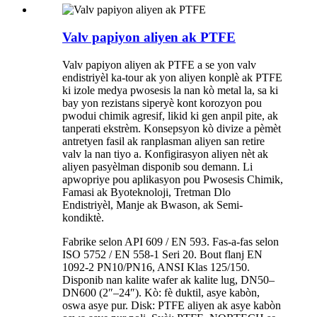
Valv papiyon aliyen ak PTFE
Valv papiyon aliyen ak PTFE a se yon valv
endistriyèl ka-tour ak yon aliyen konplè ak PTFE
ki izole medya pwosesis la nan kò metal la, sa ki
bay yon rezistans siperyè kont korozyon pou
pwodui chimik agresif, likid ki gen anpil pite, ak
tanperati ekstrèm. Konsepsyon kò divize a pèmèt
antretyen fasil ak ranplasman aliyen san retire
valv la nan tiyo a. Konfigirasyon aliyen nèt ak
aliyen pasyèlman disponib sou demann. Li
apwopriye pou aplikasyon pou Pwosesis Chimik,
Famasi ak Byoteknoloji, Tretman Dlo
Endistriyèl, Manje ak Bwason, ak Semi-
kondiktè.
Fabrike selon API 609 / EN 593. Fas-a-fas selon
ISO 5752 / EN 558-1 Seri 20. Bout flanj EN
1092-2 PN10/PN16, ANSI Klas 125/150.
Disponib nan kalite wafer ak kalite lug, DN50–
DN600 (2″–24″). Kò: fè duktil, asye kabòn,
oswa asye pur. Disk: PTFE aliyen ak asye kabòn