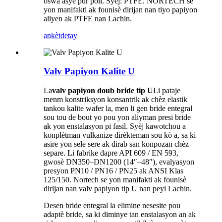
oswa asye pur poli. Syèj: PTFE. NORTECH se
yon manifakti ak founisè dirijan nan tiyo papiyon
aliyen ak PTFE nan Lachin.
ankèt
detay
Valv Papiyon Kalite U
La
valv papiyon doub bride tip U
Li pataje
menm konstriksyon konsantrik ak chèz elastik
tankou kalite wafer la, men li gen bride entegral
sou tou de bout yo pou yon aliyman presi bride
ak yon enstalasyon pi fasil. Syèj kawotchou a
konplètman vulkanize dirèkteman sou kò a, sa ki
asire yon sele sere ak dirab san konpozan chèz
separe. Li fabrike dapre API 609 / EN 593,
gwosè DN350–DN1200 (14″–48″), evalyasyon
presyon PN10 / PN16 / PN25 ak ANSI Klas
125/150. Nortech se yon manifakti ak founisè
dirijan nan valv papiyon tip U nan peyi Lachin.
Desen bride entegral la elimine nesesite pou
adaptè bride, sa ki diminye tan enstalasyon an ak