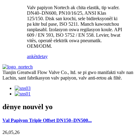
Valv papiyon Nortech ak chita elastik, tip wafer.
DN40–DN600, PN10/16/25, ANSI Klas
125/150. Disk san krochi, sele bidireksyonèl ki
pa kite bul pase, ISO 5211. Manch kawoutchou
ranplasabl. Izolasyon oswa regilasyon koule. API
609 / EN 593, ISO 5752 / EN 558. Levier, bwat
vitès, operatè elektrik oswa pneumatik.
OEM/ODM.
ankèt
detay
Tianjin Greatwall Flow Valve Co., ltd. se pi gwo manifakti valv nan
Lachin, sant fabrikasyon valv papiyon, valv anti-retou ak filtè.
dènye nouvèl yo
Val Papiyon Triple Offset DN150–DN500...
26,05,26