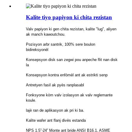
Kalite tiyo papiyon ki chita rezistan
Valv papiyon ki gen chita rezistan, kalite "lug", aliyen
ak manch kawoutchou.
Pozisyon arbr santrik, 100% sere boulon
bidireksyonèl
Konsepsyon disk san zegwi pou anpeche flit nan disk
la
Konsepsyon kontra enfòmèl ant ak estrikti senp
Antretyen fasil ak pyès ranplasabl
Fonksyone kòm valv izolasyon ak valv reglemante
koule.
lajè ran de aplikasyon ak pri ki ba.
Kalite wafer ant flanj divès estanda
NPS 1.5”-24” Monte ant bride ANSI B16.1, ASME