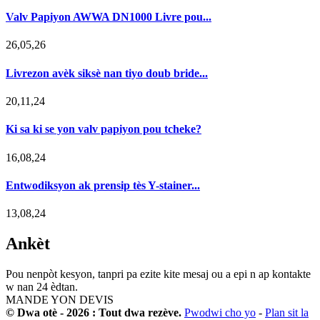
Valv Papiyon AWWA DN1000 Livre pou...
26,05,26
Livrezon avèk siksè nan tiyo doub bride...
20,11,24
Ki sa ki se yon valv papiyon pou tcheke?
16,08,24
Entwodiksyon ak prensip tès Y-stainer...
13,08,24
Ankèt
Pou nenpòt kesyon, tanpri pa ezite kite mesaj ou a epi n ap kontakte
w nan 24 èdtan.
MANDE YON DEVIS
© Dwa otè - 2026 : Tout dwa rezève.
Pwodwi cho yo
-
Plan sit la