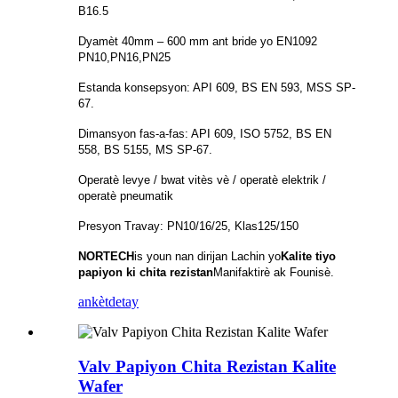
B16.5
Dyamèt 40mm – 600 mm ant bride yo EN1092
PN10,PN16,PN25
Estanda konsepsyon: API 609, BS EN 593, MSS SP-
67.
Dimansyon fas-a-fas: API 609, ISO 5752, BS EN
558, BS 5155, MS SP-67.
Operatè levye / bwat vitès vè / operatè elektrik /
operatè pneumatik
Presyon Travay: PN10/16/25, Klas125/150
NORTECH
is
youn nan dirijan Lachin yo
Kalite tiyo
papiyon ki chita rezistan
Manifaktirè ak Founisè.
ankèt
detay
Valv Papiyon Chita Rezistan Kalite
Wafer