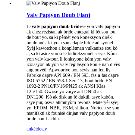
Valv Papiyon Doub Flanj
La
valv papiyon doub bride
se yon valv papiyon
ak chèz rezistan ak bride entegral ki fèt sou tou
de bout yo, sa ki pèmèt yon koneksyon dirèk
boulonné ak tiyo a san adaptè bride adisyonèl.
Syèj kawotchou a konplètman vulkanize sou kò
a, sa ki asire yon sele bidireksyonèl serye. Kòm
yon valv ka-tour, li fonksyone kòm yon valv
izolasyon ak yon valv regilasyon koule nan divès
ang ouvèti. Apwopriye pou sèvis nan fen liy.
Fabrike dapre API 609 / EN 593, fas-a-fas dapre
ISO 5752 / EN 558-1 Seri 13, bout bride EN
1092-2 PN10/PN16/PN25 ak ANSI Klas
125/150. Gwosè yo varye ant DN50 ak
DN1200. Kò ak disk an fè duktil, asye kabòn,
asye pur, oswa aliminyòm-bwonz. Materyèl syèj
yo: EPDM, NBR, FKM, silikon. Nortech se yon
manifakti ak founisè dirijan valv papiyon doub
bride nan Lachin.
ankèt
detay