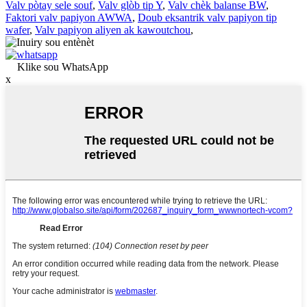
Valv pòtay sele souf
,
Valv glòb tip Y
,
Valv chèk balanse BW
,
Faktori valv papiyon AWWA
,
Doub eksantrik valv papiyon tip
wafer
,
Valv papiyon aliyen ak kawoutchou
,
Klike sou WhatsApp
x