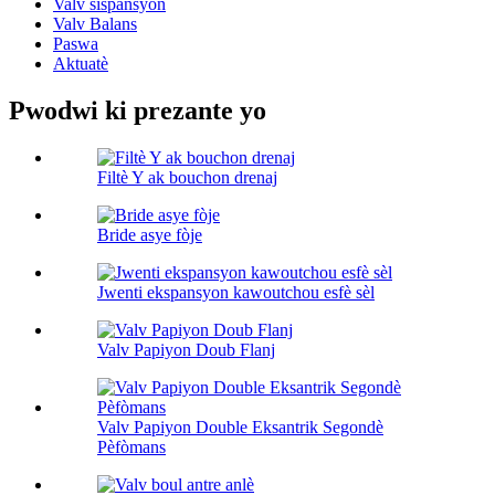
Valv sispansyon
Valv Balans
Paswa
Aktuatè
Pwodwi ki prezante yo
Filtè Y ak bouchon drenaj
Bride asye fòje
Jwenti ekspansyon kawoutchou esfè sèl
Valv Papiyon Doub Flanj
Valv Papiyon Double Eksantrik Segondè
Pèfòmans