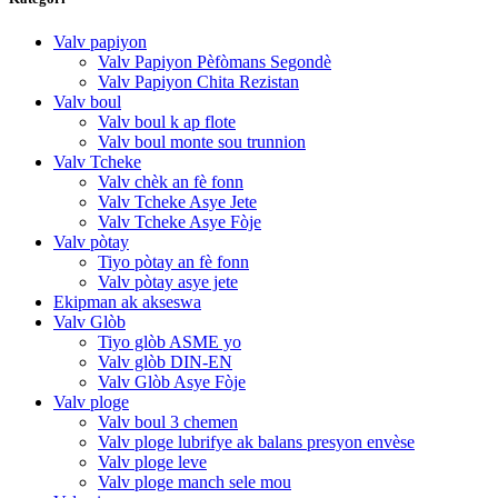
Valv papiyon
Valv Papiyon Pèfòmans Segondè
Valv Papiyon Chita Rezistan
Valv boul
Valv boul k ap flote
Valv boul monte sou trunnion
Valv Tcheke
Valv chèk an fè fonn
Valv Tcheke Asye Jete
Valv Tcheke Asye Fòje
Valv pòtay
Tiyo pòtay an fè fonn
Valv pòtay asye jete
Ekipman ak akseswa
Valv Glòb
Tiyo glòb ASME yo
Valv glòb DIN-EN
Valv Glòb Asye Fòje
Valv ploge
Valv boul 3 chemen
Valv ploge lubrifye ak balans presyon envèse
Valv ploge leve
Valv ploge manch sele mou