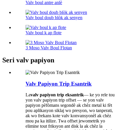
Valv boul antre anlè
Valv boul doub blòk ak senyen
Valv boul k ap flote
3 Moso Valv Boul Flotan
Seri valv papiyon
Valv Papiyon Trip Esantrik
La
valv papiyon trip eksantrik
— ke yo rele tou
yon valv papiyon trip offset — se yon valv
papiyon pèfòmans segondè ak chèz metal ki fèt
pou aplikasyon siklaj wo presyon, wo tanperati,
ak wo frekans kote valv konvansyonèl ak chèz
mou pa ka itilize. Twa offset jewometrik yo
elimine tout friksyon ant disk la ak chèz la