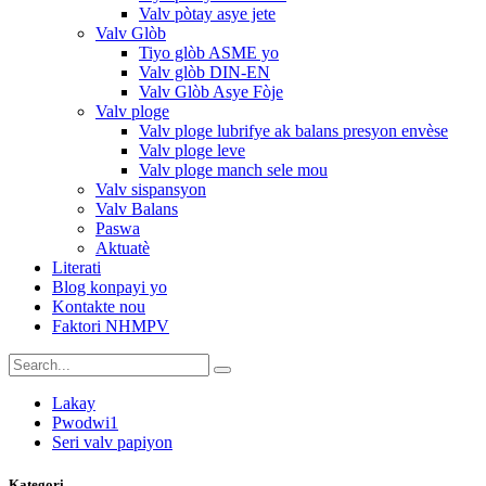
Valv pòtay asye jete
Valv Glòb
Tiyo glòb ASME yo
Valv glòb DIN-EN
Valv Glòb Asye Fòje
Valv ploge
Valv ploge lubrifye ak balans presyon envèse
Valv ploge leve
Valv ploge manch sele mou
Valv sispansyon
Valv Balans
Paswa
Aktuatè
Literati
Blog konpayi yo
Kontakte nou
Faktori NHMPV
Lakay
Pwodwi1
Seri valv papiyon
Kategori