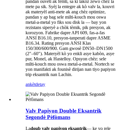
pandan ouvèti ak fèmti, sa ki lakòz zewo chèz la
mete pa sik. Syèj la entegre ak kò valv la, kouvri
ak materyèl anti-mete ak ang chèz optimize,
pandan y ap bag sele milti-kouch mou oswa
metal-a-metal yo fiks sou disk la — bay yon
rezistans siperyè a chòk tèmik, pik presyon, ak
korozyon. Fabrike dapre API 609, fas-a-fas
ANSI B16.10, presyon-tanperati dapre ASME
B16.34. Rating presyon ANSI Klas
150/300/600/900. Gam gwosè DN50–DN1500
(2″–60″). Materyèl kò yo enkli asye kabòn, asye
pur, Monel, ak Hastelloy. Opsyon chèz: sele
milti-kouch mou oswa metal-a-metal. Nortech se
yon manifakti ak founisè dirijan nan tiyo papiyon
trip eksantrik nan Lachin.
ankèt
detay
Valv Papiyon Double Eksantrik
Segondè Pèfòmans
La
doub valv papiyon eksantrik
— ke yo rele