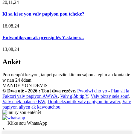
20,11,24
Ki sa ki se yon valv papiyon pou tcheke?
16,08,24
Entwodiksyon ak prensip tès Y-stainer...
13,08,24
Ankèt
Pou nenpòt kesyon, tanpri pa ezite kite mesaj ou a epi n ap kontakte
w nan 24 èdtan.
MANDE YON DEVIS
© Dwa otè - 2026 : Tout dwa rezève.
Pwodwi cho yo
-
Plan sit la
Faktori valv papiyon AWWA
,
Valv glòb tip Y
,
Valv pòtay sele souf
,
Valv chèk balanse BW
,
Doub eksantrik valv papiyon tip wafer
,
Valv
papiyon aliyen ak kawoutchou
,
Klike sou WhatsApp
x