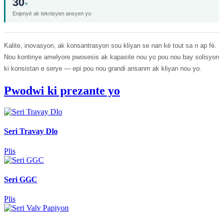
30
+
Enjenyè ak teknisyen ansyen yo
Kalite, inovasyon, ak konsantrasyon sou kliyan se nan kè tout sa n ap fè.
Nou kontinye amelyore pwosesis ak kapasite nou yo pou nou bay solisyon
ki konsistan e serye — epi pou nou grandi ansanm ak kliyan nou yo.
Pwodwi ki prezante yo
Seri Travay Dlo
Plis
Seri GGC
Plis