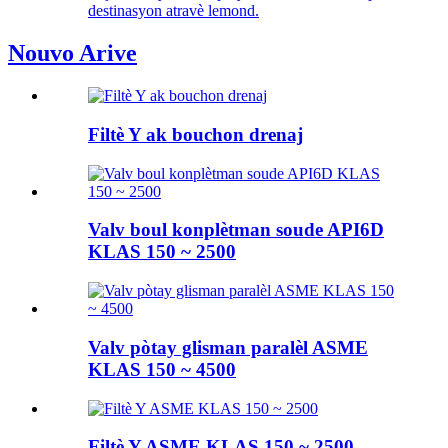
destinasyon atravè lemond.
Nouvo Arive
Filtè Y ak bouchon drenaj
Valv boul konplètman soude API6D
KLAS 150 ~ 2500
Valv pòtay glisman paralèl ASME
KLAS 150 ~ 4500
Filtè Y ASME KLAS 150 ~ 2500