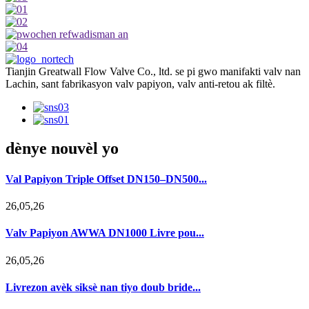
Tianjin Greatwall Flow Valve Co., ltd. se pi gwo manifakti valv nan
Lachin, sant fabrikasyon valv papiyon, valv anti-retou ak filtè.
dènye nouvèl yo
Val Papiyon Triple Offset DN150–DN500...
26,05,26
Valv Papiyon AWWA DN1000 Livre pou...
26,05,26
Livrezon avèk siksè nan tiyo doub bride...