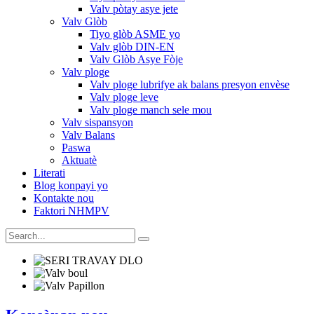
Valv pòtay asye jete
Valv Glòb
Tiyo glòb ASME yo
Valv glòb DIN-EN
Valv Glòb Asye Fòje
Valv ploge
Valv ploge lubrifye ak balans presyon envèse
Valv ploge leve
Valv ploge manch sele mou
Valv sispansyon
Valv Balans
Paswa
Aktuatè
Literati
Blog konpayi yo
Kontakte nou
Faktori NHMPV