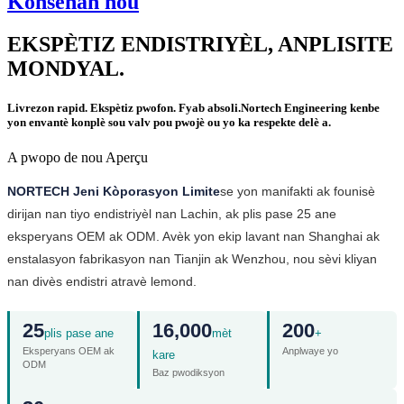
Konsènan nou
EKSPÈTIZ ENDISTRIYÈL, ANPLISITE
MONDYAL.
Livrezon rapid. Ekspètiz pwofon. Fyab absoli.
Nortech Engineering kenbe
yon envantè konplè sou valv pou pwojè ou yo ka respekte delè a.
A pwopo de nou Aperçu
NORTECH Jeni Kòporasyon Limite
se yon manifakti ak founisè
dirijan nan tiyo endistriyèl nan Lachin, ak plis pase 25 ane
eksperyans OEM ak ODM. Avèk yon ekip lavant nan Shanghai ak
enstalasyon fabrikasyon nan Tianjin ak Wenzhou, nou sèvi kliyan
nan divès endistri atravè lemond.
25
16,000
200
plis pase ane
mèt
+
Eksperyans OEM ak
Anplwaye yo
kare
ODM
Baz pwodiksyon