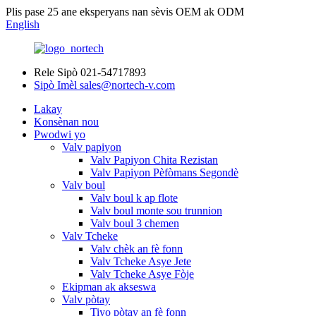
Plis pase 25 ane eksperyans nan sèvis OEM ak ODM
English
Rele Sipò
021-54717893
Sipò Imèl
sales@nortech-v.com
Lakay
Konsènan nou
Pwodwi yo
Valv papiyon
Valv Papiyon Chita Rezistan
Valv Papiyon Pèfòmans Segondè
Valv boul
Valv boul k ap flote
Valv boul monte sou trunnion
Valv boul 3 chemen
Valv Tcheke
Valv chèk an fè fonn
Valv Tcheke Asye Jete
Valv Tcheke Asye Fòje
Ekipman ak akseswa
Valv pòtay
Tiyo pòtay an fè fonn