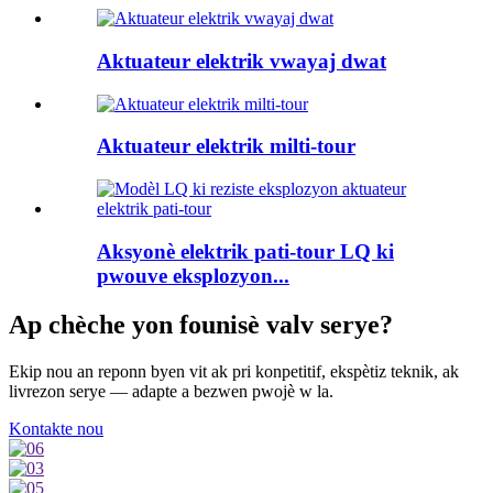
Aktuateur elektrik vwayaj dwat
Aktuateur elektrik milti-tour
Aksyonè elektrik pati-tour LQ ki
pwouve eksplozyon...
Ap chèche yon founisè valv serye?
Ekip nou an reponn byen vit ak pri konpetitif, ekspètiz teknik, ak
livrezon serye — adapte a bezwen pwojè w la.
Kontakte nou