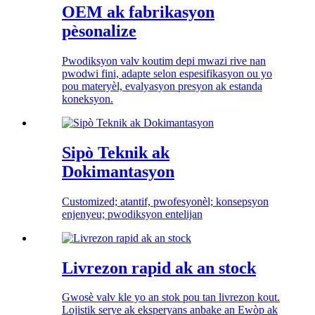
OEM ak fabrikasyon
pèsonalize
Pwodiksyon valv koutim depi mwazi rive nan
pwodwi fini, adapte selon espesifikasyon ou yo
pou materyèl, evalyasyon presyon ak estanda
koneksyon.
Sipò Teknik ak
Dokimantasyon
Customized; atantif, pwofesyonèl; konsepsyon
enjenyeu; pwodiksyon entelijan
Livrezon rapid ak an stock
Gwosè valv kle yo an stok pou tan livrezon kout.
Lojistik serye ak eksperyans anbake an Ewòp ak