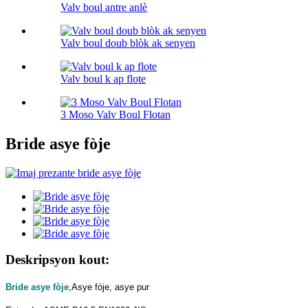
Valv boul antre anlè
Valv boul doub blòk ak senyen
Valv boul k ap flote
3 Moso Valv Boul Flotan
Bride asye fòje
Deskripsyon kout:
Bride asye fòje
,
Asye fòje, asye pur