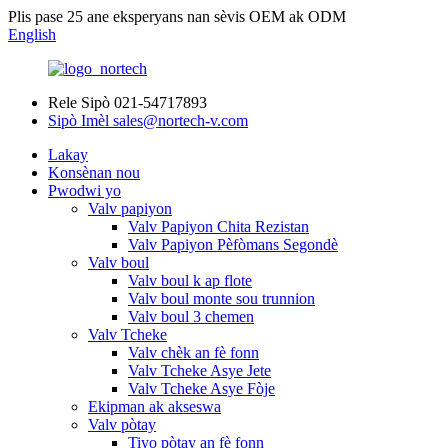
Plis pase 25 ane eksperyans nan sèvis OEM ak ODM
English
Rele Sipò
021-54717893
Sipò Imèl
sales@nortech-v.com
Lakay
Konsènan nou
Pwodwi yo
Valv papiyon
Valv Papiyon Chita Rezistan
Valv Papiyon Pèfòmans Segondè
Valv boul
Valv boul k ap flote
Valv boul monte sou trunnion
Valv boul 3 chemen
Valv Tcheke
Valv chèk an fè fonn
Valv Tcheke Asye Jete
Valv Tcheke Asye Fòje
Ekipman ak akseswa
Valv pòtay
Tiyo pòtay an fè fonn