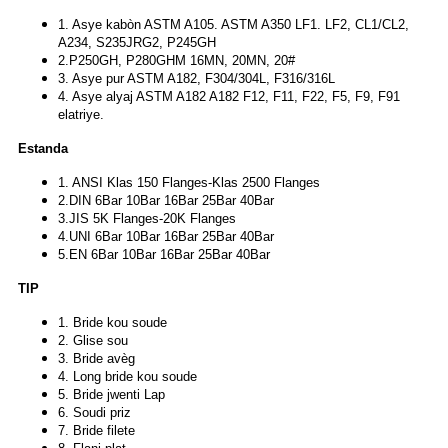
1. Asye kabòn ASTM A105. ASTM A350 LF1. LF2, CL1/CL2,
A234, S235JRG2, P245GH
2.P250GH, P280GHM 16MN, 20MN, 20#
3. Asye pur ASTM A182, F304/304L, F316/316L
4. Asye alyaj ASTM A182 A182 F12, F11, F22, F5, F9, F91
elatriye.
Estanda
1. ANSI Klas 150 Flanges-Klas 2500 Flanges
2.DIN 6Bar 10Bar 16Bar 25Bar 40Bar
3.JIS 5K Flanges-20K Flanges
4.UNI 6Bar 10Bar 16Bar 25Bar 40Bar
5.EN 6Bar 10Bar 16Bar 25Bar 40Bar
TIP
1. Bride kou soude
2. Glise sou
3. Bride avèg
4. Long bride kou soude
5. Bride jwenti Lap
6. Soudi priz
7. Bride filete