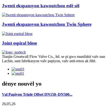
Jwenti ekspansyon kawoutchou esfè sèl
Jwenti ekspansyon kawoutchou Twin Sphere
Joint espiral blese
Tianjin Greatwall Flow Valve Co., ltd. se pi gwo manifakti valv nan
Lachin, sant fabrikasyon valv papiyon, valv anti-retou ak filtè.
dènye nouvèl yo
Val Papiyon Triple Offset DN150–DN500...
26,05,26