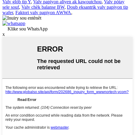
Valv glòb tip Y
,
Valv papiyon aliyen ak kawoutchou
,
Valv pòtay
sele souf
,
Valv chèk balanse BW
,
Doub eksantrik valv papiyon tip
wafer
,
Faktori valv papiyon AWWA
,
Klike sou WhatsApp
x