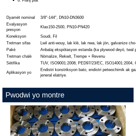
8. Flanj plat
Dyamèt nominal
3/8"-144", DN10-DN3600
Evalyasyon
Klas150-2500, PN10-PN420
presyon
Koneksyon
Soudi, Fil
Tretman sifas
Lwil anti-wouy, lak klè, lak nwa, lak jòn, galvanize cho
Pakè
Anbalaj ekspòtasyon estanda (ka plywood deyò, twal p
Tretman chalè
Nòmalize, Rekwit, Trempe + Revenu
Sètifika
TUV, ISO9001:2008; PED97/23/EC, ISO14001:2004,
Endistri konstriksyon bato, endistri petwochimik ak gaz
Aplikasyon yo
jeneral elatriye.
Pwodwi yo montre