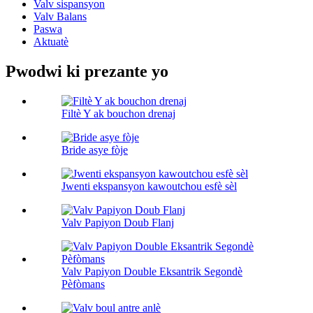
Valv sispansyon
Valv Balans
Paswa
Aktuatè
Pwodwi ki prezante yo
Filtè Y ak bouchon drenaj
Bride asye fòje
Jwenti ekspansyon kawoutchou esfè sèl
Valv Papiyon Doub Flanj
Valv Papiyon Double Eksantrik Segondè
Pèfòmans