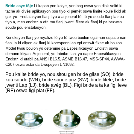
Bride asye fòje
Li kapab yon kolye, yon bag oswa yon disk solid ki
tache ak divès aplikasyon pou tiyo ki pèmèt oswa limite koule likid ak
gaz yo. Enstalasyon flanj tiyo a anjeneral fèt lè yo soude flanj la sou
tiyo a, men endistri a ofri tou flanj jwenti filete ak flanj ki pa bezwen
soude pou enstalasyon.
Koneksyon flanj yo reyalize lè yo fè twou boulon egalman espace nan
flanj la ki aliyen ak flanj ki koresponn lan epi answit fikse ak boulon.
Modèl twou boulon yo detèmine pa Espesifikasyon Endistri oswa
demann kliyan. Anjeneral, yo fabrike flanj yo dapre Espesifikasyon
Endistri ki etabli pa ANSI B16.5, ASME B16.47, MSS-SP44, AWWA-
C207 oswa estanda Ewopeyen EN1092.
Pou kalite bride yo, nou sitou gen bride glise (SO), bride
kou soude (WN), bride soude priz (SW), bride filete, bride
jwenti Lap (LJ), bride avèg (BL). Figi bride a ta ka figi leve
(RF) oswa figi plat (FF).