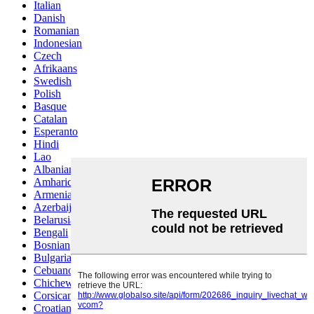
Italian
Danish
Romanian
Indonesian
Czech
Afrikaans
Swedish
Polish
Basque
Catalan
Esperanto
Hindi
Lao
Albanian
Amharic
Armenian
Azerbaijani
Belarusian
Bengali
Bosnian
Bulgarian
Cebuano
Chichewa
Corsican
Croatian