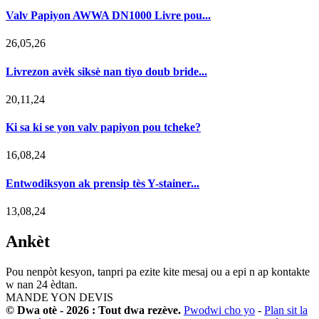
Valv Papiyon AWWA DN1000 Livre pou...
26,05,26
Livrezon avèk siksè nan tiyo doub bride...
20,11,24
Ki sa ki se yon valv papiyon pou tcheke?
16,08,24
Entwodiksyon ak prensip tès Y-stainer...
13,08,24
Ankèt
Pou nenpòt kesyon, tanpri pa ezite kite mesaj ou a epi n ap kontakte
w nan 24 èdtan.
MANDE YON DEVIS
© Dwa otè - 2026 : Tout dwa rezève.
Pwodwi cho yo
-
Plan sit la