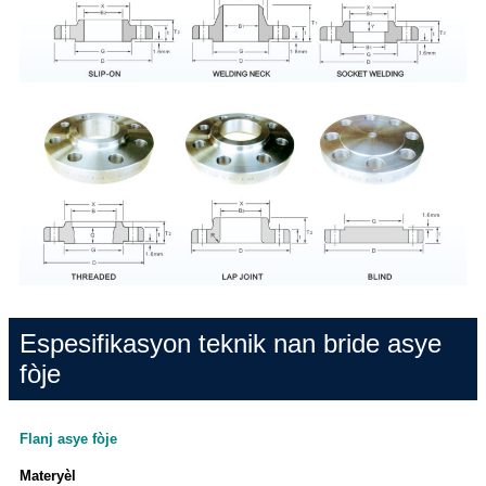
Espesifikasyon teknik nan bride asye
fòje
Flanj asye fòje
Materyèl