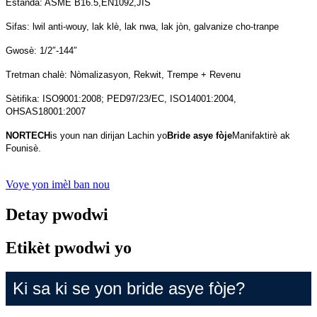
Estanda: ASME B16.5,EN1092,JIS
Sifas: lwil anti-wouy, lak klè, lak nwa, lak jòn, galvanize cho-tranpe
Gwosè: 1/2″-144″
Tretman chalè: Nòmalizasyon, Rekwit, Trempe + Revenu
Sètifika: ISO9001:2008; PED97/23/EC, ISO14001:2004,
OHSAS18001:2007
NORTECH
is
youn nan dirijan Lachin yo
Bride asye fòje
Manifaktirè ak
Founisè.
Voye yon imèl ban nou
Detay pwodwi
Etikèt pwodwi yo
Ki sa ki se yon bride asye fòje?