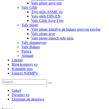
Valv pòtay asye jete
Valv Glòb
Tiyo glòb ASME yo
Valv glòb DIN-EN
Valv Glòb Asye Fòje
Valv ploge
Valv ploge lubrifye ak balans presyon envèse
Valv ploge leve
Valv ploge manch sele mou
Valv sispansyon
Valv Balans
Paswa
Aktuatè
Literati
Blog konpayi yo
Kontakte nou
Faktori NHMPV
Lakay
Pwodwi yo
Ekipman ak akseswa
Kategori