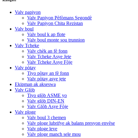
Valv papiyon
Valv Papiyon Pèfòmans Segondè
Valv Papiyon Chita Rezistan
Valv boul
Valv boul k ap flote
Valv boul monte sou trunnion
Valv Tcheke
Valv chèk an fè fonn
Valv Tcheke Asye Jete
Valv Tcheke Asye Fòje
Valv pòtay
Tiyo pòtay an fè fonn
Valv pòtay asye jete
Ekipman ak akseswa
Valv Glòb
Tiyo glòb ASME yo
Valv glòb DIN-EN
Valv Glòb Asye Fòje
Valv ploge
Valv boul 3 chemen
Valv ploge lubrifye ak balans presyon envèse
Valv ploge leve
Valv ploge manch sele mou